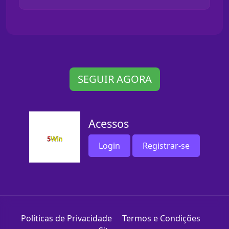
SEGUIR AGORA
Acessos
Login
Registrar-se
Políticas de Privacidade
Termos e Condições