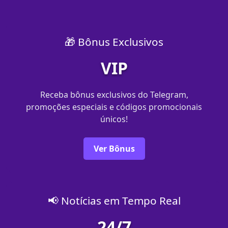
🎁 Bônus Exclusivos
VIP
Receba bônus exclusivos do Telegram,
promoções especiais e códigos promocionais
únicos!
Ver Bônus
📢 Notícias em Tempo Real
24/7