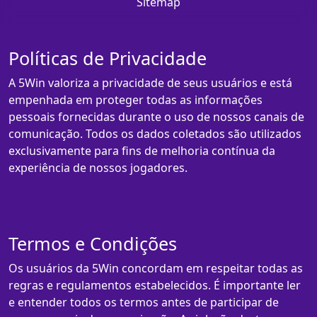
Sitemap
Políticas de Privacidade
A 5Win valoriza a privacidade de seus usuários e está
empenhada em proteger todas as informações
pessoais fornecidas durante o uso de nossos canais de
comunicação. Todos os dados coletados são utilizados
exclusivamente para fins de melhoria contínua da
experiência de nossos jogadores.
Termos e Condições
Os usuários da 5Win concordam em respeitar todas as
regras e regulamentos estabelecidos. É importante ler
e entender todos os termos antes de participar de