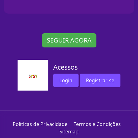
SEGUIR AGORA
Acessos
Login
Registrar-se
Políticas de Privacidade
Termos e Condições
Sitemap