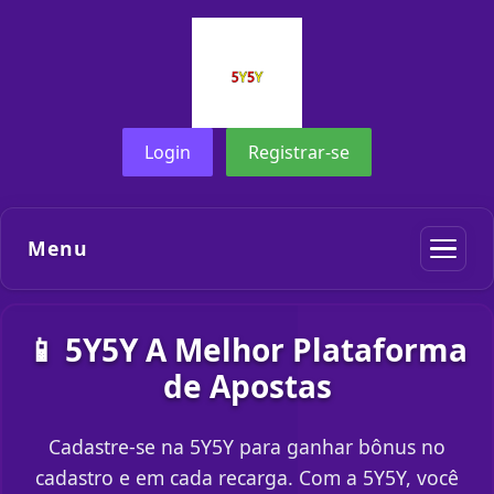
Login
Registrar-se
Menu
📱 5Y5Y A Melhor Plataforma
de Apostas
Cadastre-se na 5Y5Y para ganhar bônus no
cadastro e em cada recarga. Com a 5Y5Y, você