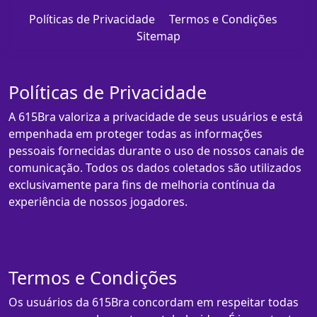
Políticas de Privacidade
Termos e Condições
Sitemap
Políticas de Privacidade
A 615Bra valoriza a privacidade de seus usuários e está
empenhada em proteger todas as informações
pessoais fornecidas durante o uso de nossos canais de
comunicação. Todos os dados coletados são utilizados
exclusivamente para fins de melhoria contínua da
experiência de nossos jogadores.
Termos e Condições
Os usuários da 615Bra concordam em respeitar todas