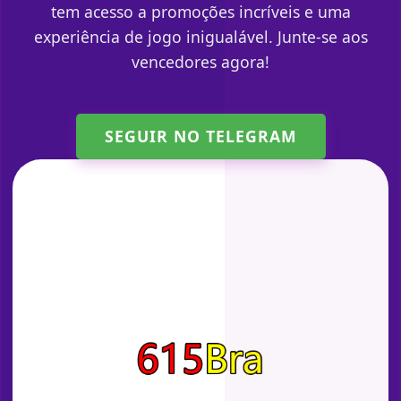
tem acesso a promoções incríveis e uma
experiência de jogo inigualável. Junte-se aos
vencedores agora!
SEGUIR NO TELEGRAM