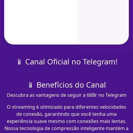
📱 Canal Oficial no Telegram!
📱 Benefícios do Canal
Descubra as vantagens de seguir a 66Br no Telegram
O streaming é otimizado para diferentes velocidades
de conexão, garantindo que você tenha uma
experiência suave mesmo com conexões mais lentas.
Nossa tecnologia de compressão inteligente mantém a