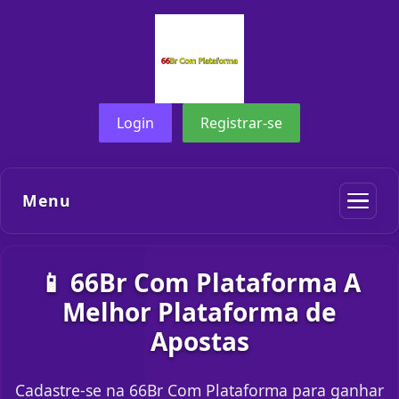
Login
Registrar-se
Menu
📱 66Br Com Plataforma A
Melhor Plataforma de
Apostas
Cadastre-se na 66Br Com Plataforma para ganhar