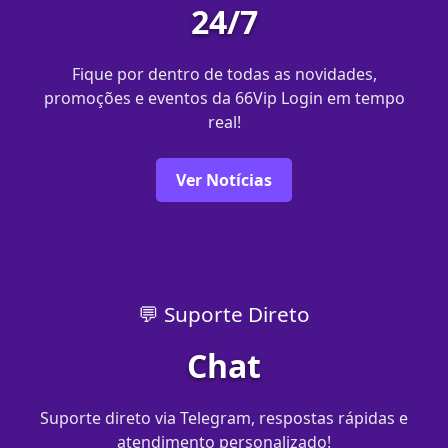
24/7
Fique por dentro de todas as novidades,
promoções e eventos da 66Vip Login em tempo
real!
Ver Notícias
💬 Suporte Direto
Chat
Suporte direto via Telegram, respostas rápidas e
atendimento personalizado!