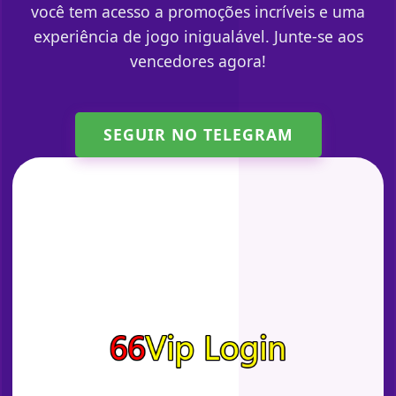
você tem acesso a promoções incríveis e uma
experiência de jogo inigualável. Junte-se aos
vencedores agora!
SEGUIR NO TELEGRAM