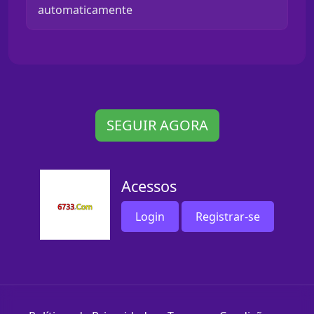
automaticamente
SEGUIR AGORA
Acessos
Login
Registrar-se