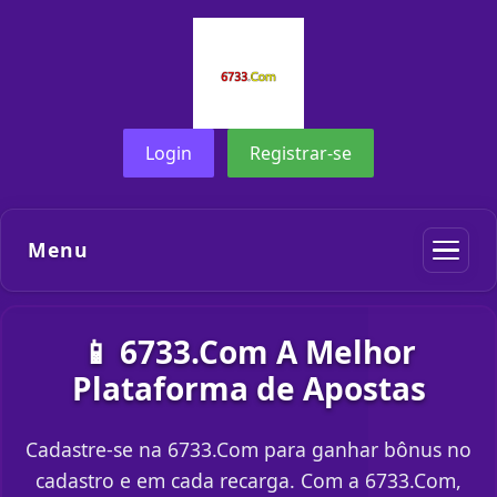
Login
Registrar-se
Menu
📱 6733.Com A Melhor
Plataforma de Apostas
Cadastre-se na 6733.Com para ganhar bônus no
cadastro e em cada recarga. Com a 6733.Com,