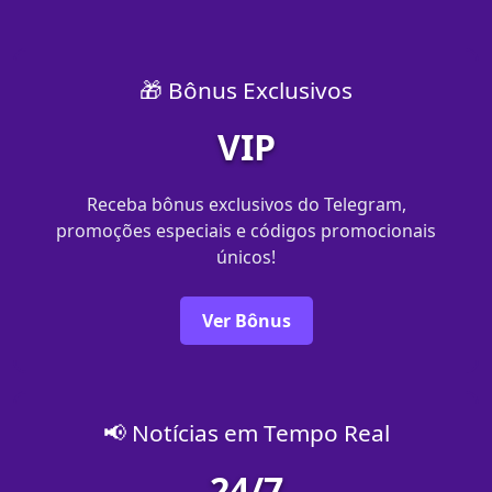
🎁 Bônus Exclusivos
VIP
Receba bônus exclusivos do Telegram,
promoções especiais e códigos promocionais
únicos!
Ver Bônus
📢 Notícias em Tempo Real
24/7