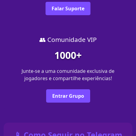
Falar Suporte
👥 Comunidade VIP
1000+
Junte-se a uma comunidade exclusiva de
jogadores e compartilhe experiências!
Entrar Grupo
📱 Como Seguir no Telegram