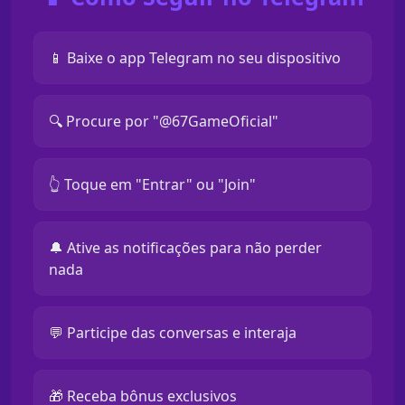
📱 Baixe o app Telegram no seu dispositivo
🔍 Procure por "@67GameOficial"
👆 Toque em "Entrar" ou "Join"
🔔 Ative as notificações para não perder
nada
💬 Participe das conversas e interaja
🎁 Receba bônus exclusivos