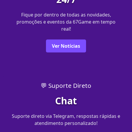
Fique por dentro de todas as novidades,
promoções e eventos da 67Game em tempo
real!
Ver Notícias
💬 Suporte Direto
Chat
Suporte direto via Telegram, respostas rápidas e
atendimento personalizado!