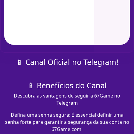
📱 Canal Oficial no Telegram!
📱 Benefícios do Canal
Descubra as vantagens de seguir a 67Game no
Telegram
Defina uma senha segura: É essencial definir uma
senha forte para garantir a segurança da sua conta no
67Game com​.