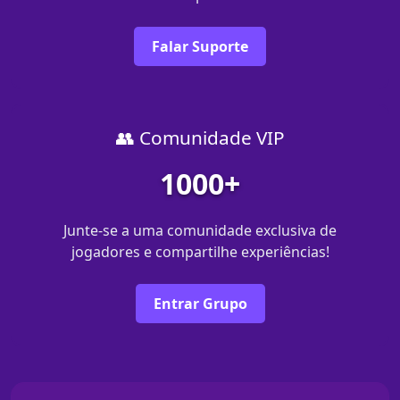
Falar Suporte
👥 Comunidade VIP
1000+
Junte-se a uma comunidade exclusiva de
jogadores e compartilhe experiências!
Entrar Grupo