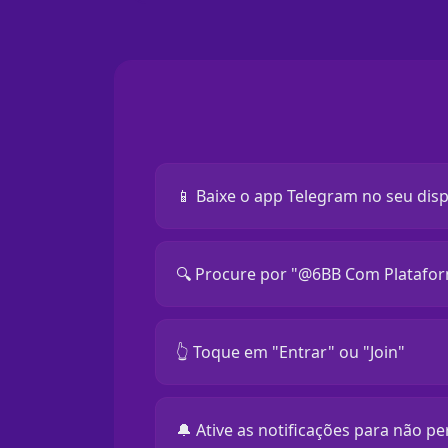
📱 Baixe o app Telegram no seu disp
🔍 Procure por "@6BB Com Platafor
👆 Toque em "Entrar" ou "Join"
🔔 Ative as notificações para não p