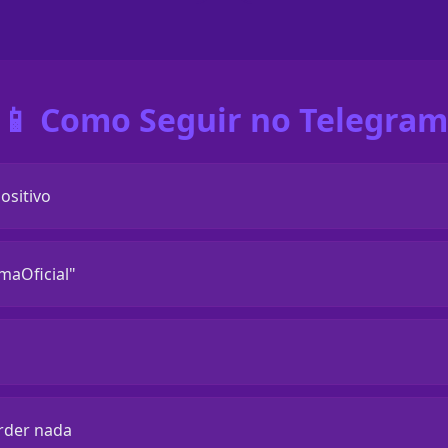
📱 Como Seguir no Telegram
ositivo
maOficial"
erder nada