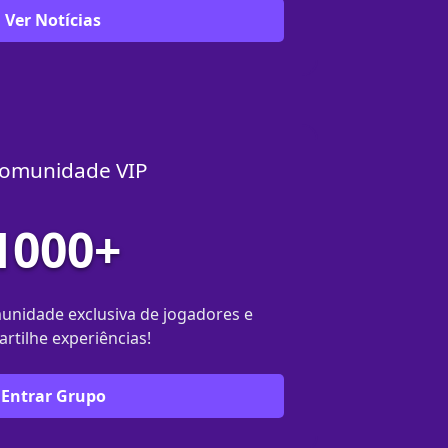
Ver Notícias
Comunidade VIP
1000+
unidade exclusiva de jogadores e
rtilhe experiências!
Entrar Grupo