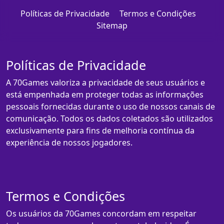
Políticas de Privacidade
Termos e Condições
Sitemap
Políticas de Privacidade
A 70Games valoriza a privacidade de seus usuários e
está empenhada em proteger todas as informações
pessoais fornecidas durante o uso de nossos canais de
comunicação. Todos os dados coletados são utilizados
exclusivamente para fins de melhoria contínua da
experiência de nossos jogadores.
Termos e Condições
Os usuários da 70Games concordam em respeitar