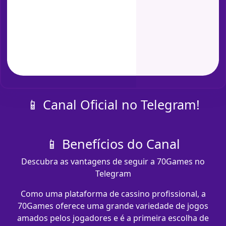
📱 Canal Oficial no Telegram!
📱 Benefícios do Canal
Descubra as vantagens de seguir a 70Games no
Telegram
Como uma plataforma de cassino profissional, a
70Games oferece uma grande variedade de jogos
amados pelos jogadores e é a primeira escolha de