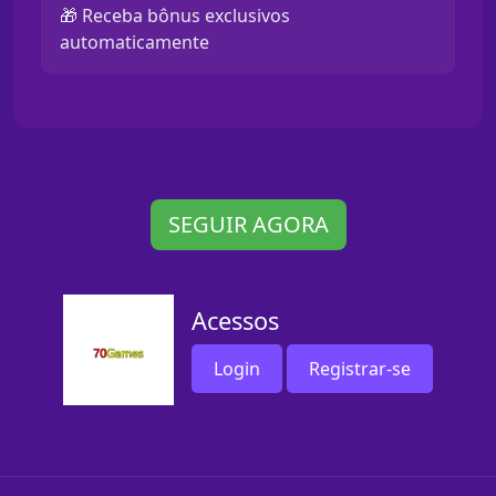
🎁 Receba bônus exclusivos
automaticamente
SEGUIR AGORA
Acessos
Login
Registrar-se