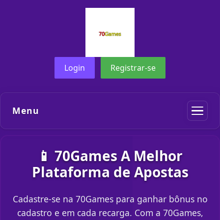
Login
Registrar-se
Menu
📱 70Games A Melhor
Plataforma de Apostas
Cadastre-se na 70Games para ganhar bônus no
cadastro e em cada recarga. Com a 70Games,