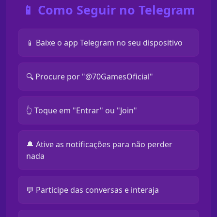
📱 Como Seguir no Telegram
📱 Baixe o app Telegram no seu dispositivo
🔍 Procure por "@70GamesOficial"
👆 Toque em "Entrar" ou "Join"
🔔 Ative as notificações para não perder
nada
💬 Participe das conversas e interaja