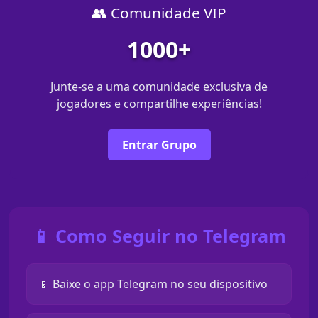
👥 Comunidade VIP
1000+
Junte-se a uma comunidade exclusiva de
jogadores e compartilhe experiências!
Entrar Grupo
📱 Como Seguir no Telegram
📱 Baixe o app Telegram no seu dispositivo