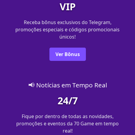
VIP
Receba bônus exclusivos do Telegram,
promoções especiais e códigos promocionais
únicos!
Ver Bônus
📢 Notícias em Tempo Real
24/7
Fique por dentro de todas as novidades,
promoções e eventos da 70 Game em tempo
real!