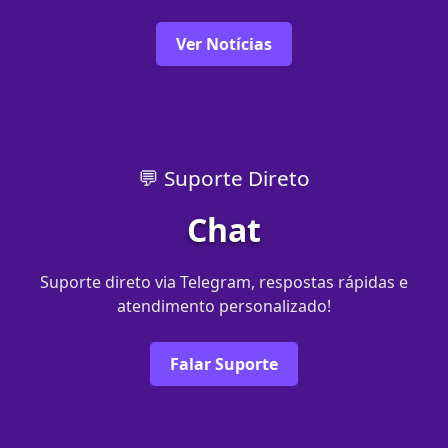
Ver Notícias
💬 Suporte Direto
Chat
Suporte direto via Telegram, respostas rápidas e
atendimento personalizado!
Falar Suporte