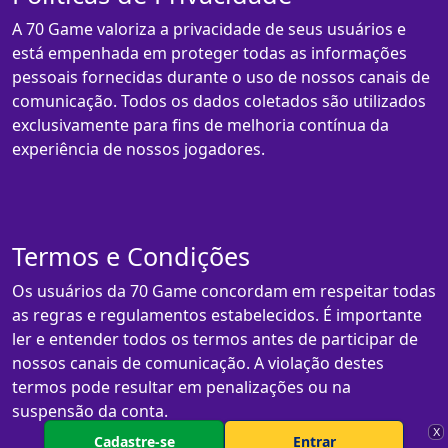
A 70 Game valoriza a privacidade de seus usuários e
está empenhada em proteger todas as informações
pessoais fornecidas durante o uso de nossos canais de
comunicação. Todos os dados coletados são utilizados
exclusivamente para fins de melhoria contínua da
experiência de nossos jogadores.
Termos e Condições
Os usuários da 70 Game concordam em respeitar todas
as regras e regulamentos estabelecidos. É importante
ler e entender todos os termos antes de participar de
nossos canais de comunicação. A violação destes
termos pode resultar em penalizações ou na
suspensão da conta.
X
Cadastre-se
Entrar