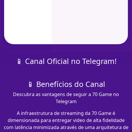
📱 Canal Oficial no Telegram!
📱 Benefícios do Canal
Descubra as vantagens de seguir a 70 Game no
Telegram
A infraestrutura de streaming da 70 Game é
dimensionada para entregar video de alta fidelidade
com latência minimizada através de uma arquitetura de