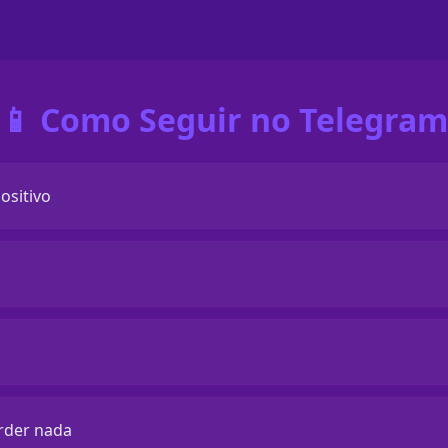
📱 Como Seguir no Telegram
ositivo
erder nada