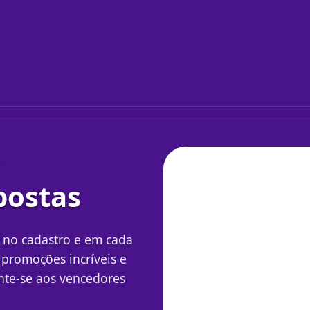
postas
 no cadastro e em cada
 promoções incríveis e
unte-se aos vencedores