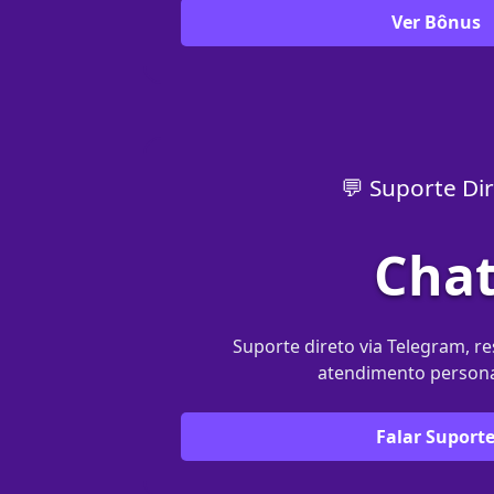
Ver Bônus
💬 Suporte Di
Cha
Suporte direto via Telegram, r
atendimento persona
Falar Suport