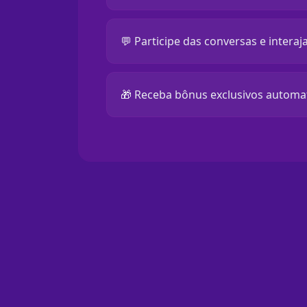
💬 Participe das conversas e interaj
🎁 Receba bônus exclusivos autom