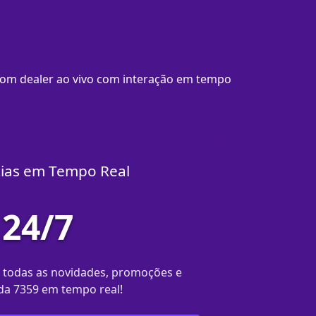
 com dealer ao vivo com interação em tempo
cias em Tempo Real
24/7
e todas as novidades, promoções e
da 7359 em tempo real!