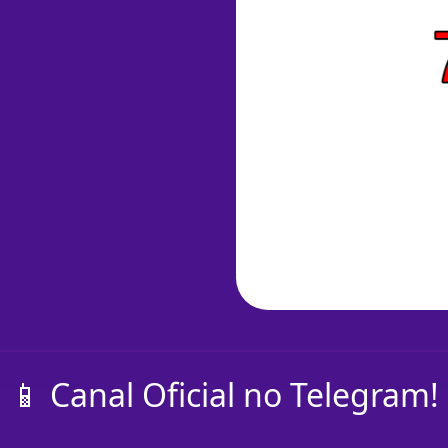
📱 Canal Oficial no Telegram!