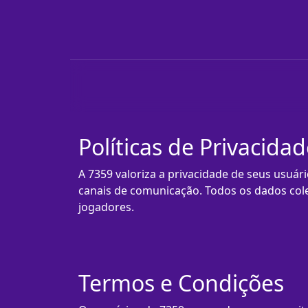
Políticas de Privacida
A 7359 valoriza a privacidade de seus usuá
canais de comunicação. Todos os dados cole
jogadores.
Termos e Condições