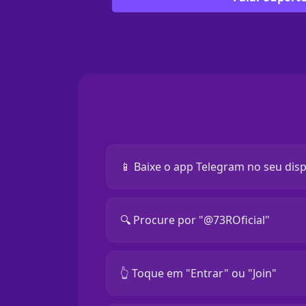
📱 Baixe o app Telegram no seu disp
🔍 Procure por "@73ROficial"
👆 Toque em "Entrar" ou "Join"