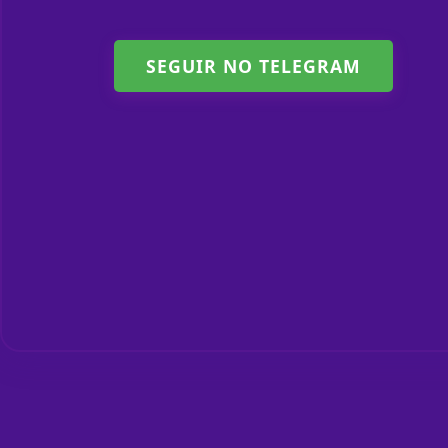
SEGUIR NO TELEGRAM