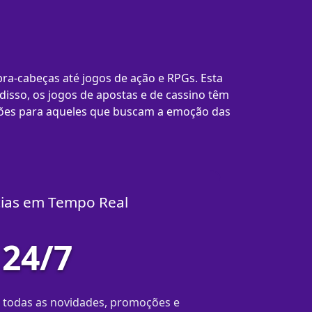
ra-cabeças até jogos de ação e RPGs. Esta
disso, os jogos de apostas e de cassino têm
ões para aqueles que buscam a emoção das
cias em Tempo Real
24/7
e todas as novidades, promoções e