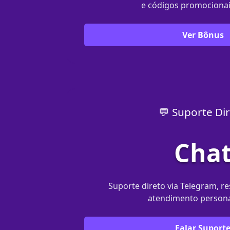
e códigos promocionai
Ver Bônus
💬 Suporte Di
Cha
Suporte direto via Telegram, r
atendimento persona
Falar Suport