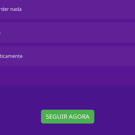
erder nada
a
aticamente
SEGUIR AGORA