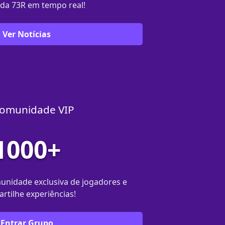
 da 73R em tempo real!
Ver Notícias
Comunidade VIP
1000+
unidade exclusiva de jogadores e
rtilhe experiências!
Entrar Grupo