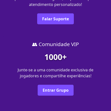
atendimento personalizado!
Falar Suporte
👥 Comunidade VIP
1000+
Junte-se a uma comunidade exclusiva de
jogadores e compartilhe experiências!
Entrar Grupo