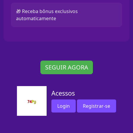
🎁 Receba bônus exclusivos
automaticamente
SEGUIR AGORA
Acessos
Login
Registrar-se