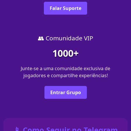
Falar Suporte
👥 Comunidade VIP
1000+
Junte-se a uma comunidade exclusiva de
jogadores e compartilhe experiências!
Entrar Grupo
📱 Como Seguir no Telegram