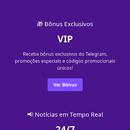
🎁 Bônus Exclusivos
VIP
Receba bônus exclusivos do Telegram,
promoções especiais e códigos promocionais
únicos!
Ver Bônus
📢 Notícias em Tempo Real
24/7