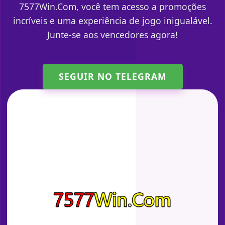
7577Win.Com, você tem acesso a promoções
incríveis e uma experiência de jogo inigualável.
Junte-se aos vencedores agora!
SEGUIR NO TELEGRAM