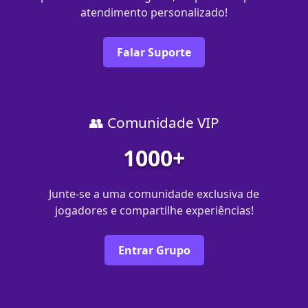
atendimento personalizado!
Falar Suporte
👥 Comunidade VIP
1000+
Junte-se a uma comunidade exclusiva de
jogadores e compartilhe experiências!
Entrar Grupo