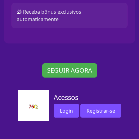
🎁 Receba bônus exclusivos
automaticamente
SEGUIR AGORA
Acessos
Login
Registrar-se