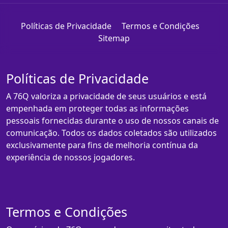
Políticas de Privacidade
Termos e Condições
Sitemap
Políticas de Privacidade
A 76Q valoriza a privacidade de seus usuários e está
empenhada em proteger todas as informações
pessoais fornecidas durante o uso de nossos canais de
comunicação. Todos os dados coletados são utilizados
exclusivamente para fins de melhoria contínua da
experiência de nossos jogadores.
Termos e Condições