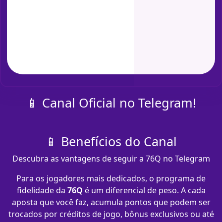
📱 Canal Oficial no Telegram!
📱 Benefícios do Canal
Descubra as vantagens de seguir a 76Q no Telegram
Para os jogadores mais dedicados, o programa de
fidelidade da
76Q
é um diferencial de peso. A cada
aposta que você faz, acumula pontos que podem ser
trocados por créditos de jogo, bônus exclusivos ou até