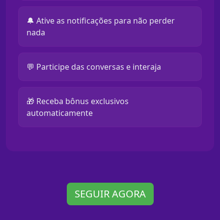
🔔 Ative as notificações para não perder
nada
💬 Participe das conversas e interaja
🎁 Receba bônus exclusivos
automaticamente
SEGUIR AGORA