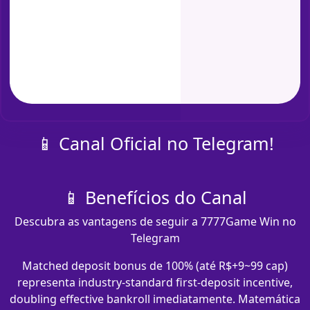
📱 Canal Oficial no Telegram!
📱 Benefícios do Canal
Descubra as vantagens de seguir a 7777Game Win no
Telegram
Matched deposit bonus de 100% (até R$+9~99 cap)
representa industry-standard first-deposit incentive,
doubling effective bankroll imediatamente. Matemática