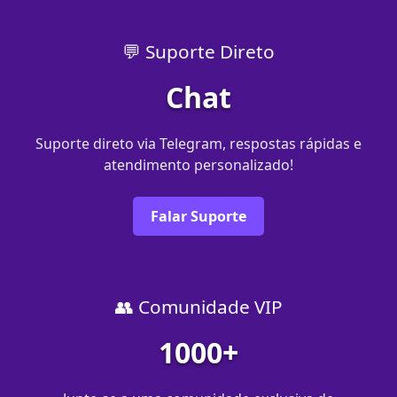
💬 Suporte Direto
Chat
Suporte direto via Telegram, respostas rápidas e
atendimento personalizado!
Falar Suporte
👥 Comunidade VIP
1000+