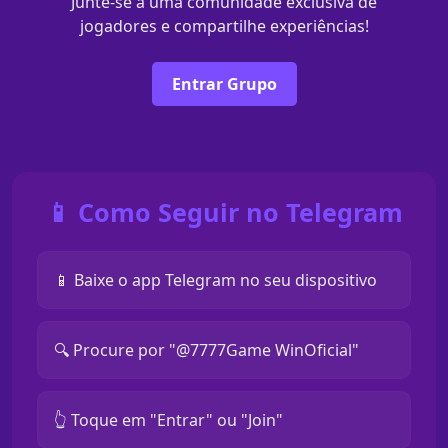
Junte-se a uma comunidade exclusiva de
jogadores e compartilhe experiências!
Entrar Grupo
📱 Como Seguir no Telegram
📱 Baixe o app Telegram no seu dispositivo
🔍 Procure por "@7777Game WinOficial"
👆 Toque em "Entrar" ou "Join"