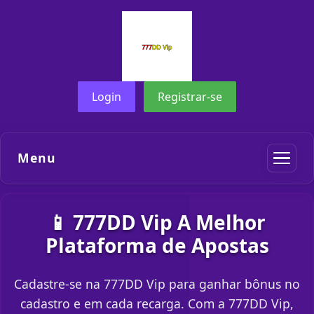
Login
Registrar-se
Menu
📱 777DD Vip A Melhor
Plataforma de Apostas
Cadastre-se na 777DD Vip para ganhar bônus no
cadastro e em cada recarga. Com a 777DD Vip,