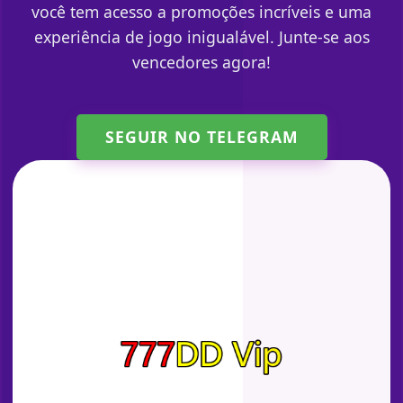
você tem acesso a promoções incríveis e uma
experiência de jogo inigualável. Junte-se aos
vencedores agora!
SEGUIR NO TELEGRAM