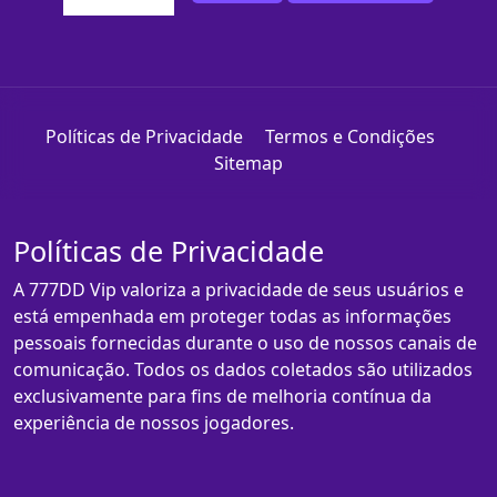
Políticas de Privacidade
Termos e Condições
Sitemap
Políticas de Privacidade
A 777DD Vip valoriza a privacidade de seus usuários e
está empenhada em proteger todas as informações
pessoais fornecidas durante o uso de nossos canais de
comunicação. Todos os dados coletados são utilizados
exclusivamente para fins de melhoria contínua da
experiência de nossos jogadores.