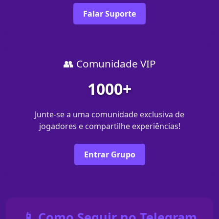
Falar Suporte
👥 Comunidade VIP
1000+
Junte-se a uma comunidade exclusiva de
jogadores e compartilhe experiências!
Entrar Grupo
📱 Como Seguir no Telegram