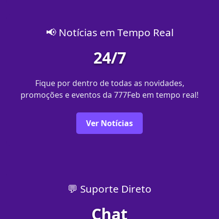
📢 Notícias em Tempo Real
24/7
Fique por dentro de todas as novidades,
promoções e eventos da 777Feb em tempo real!
Ver Notícias
💬 Suporte Direto
Chat