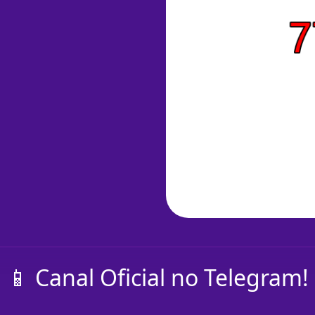
📱 Canal Oficial no Telegram!