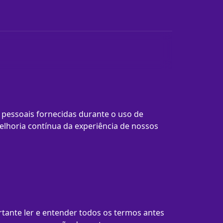
 pessoais fornecidas durante o uso de
elhoria contínua da experiência de nossos
tante ler e entender todos os termos antes