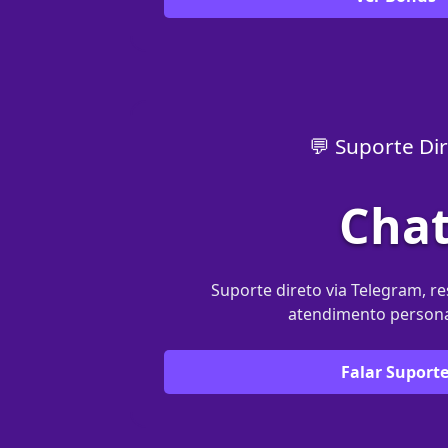
💬 Suporte Di
Cha
Suporte direto via Telegram, r
atendimento persona
Falar Suport