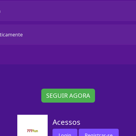
a
aticamente
SEGUIR AGORA
Acessos
Login
Registrar-se