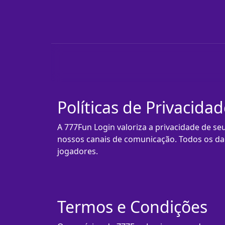
Políticas de Privacida
A 777Fun Login valoriza a privacidade de s
nossos canais de comunicação. Todos os dad
jogadores.
Termos e Condições