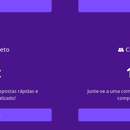
reto
👥 
t
espostas rápidas e
Junte-se a uma com
lizado!
compa
e