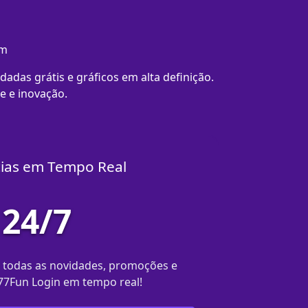
am
adas grátis e gráficos em alta definição.
e e inovação.
cias em Tempo Real
24/7
e todas as novidades, promoções e
77Fun Login em tempo real!