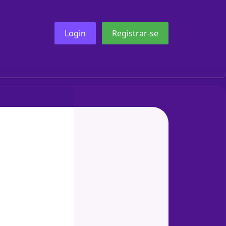
Login
Registrar-se