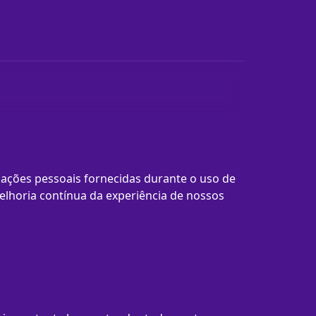
mações pessoais fornecidas durante o uso de
elhoria contínua da experiência de nossos