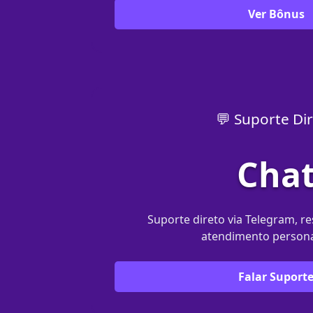
Ver Bônus
💬 Suporte Di
Cha
Suporte direto via Telegram, r
atendimento persona
Falar Suport