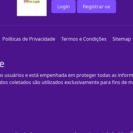
Login
Registrar-se
Políticas de Privacidade
Termos e Condições
Sitemap
de
eus usuários e está empenhada em proteger todas as infor
os coletados são utilizados exclusivamente para fins de m