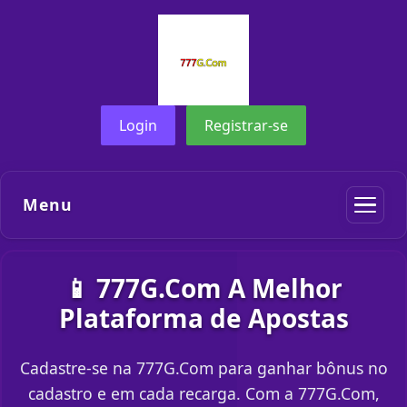
Login
Registrar-se
Menu
📱 777G.Com A Melhor
Plataforma de Apostas
Cadastre-se na 777G.Com para ganhar bônus no
cadastro e em cada recarga. Com a 777G.Com,