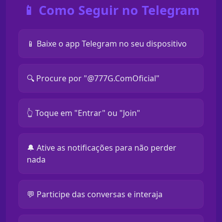
📱 Como Seguir no Telegram
📱 Baixe o app Telegram no seu dispositivo
🔍 Procure por "@777G.ComOficial"
👆 Toque em "Entrar" ou "Join"
🔔 Ative as notificações para não perder
nada
💬 Participe das conversas e interaja