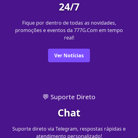
24/7
Fique por dentro de todas as novidades,
promoções e eventos da 777G.Com em tempo
real!
Ver Notícias
💬 Suporte Direto
Chat
Suporte direto via Telegram, respostas rápidas e
atendimento personalizado!