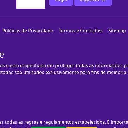
Políticas de Privacidade
Termos e Condições
Sitemap
de
ários e está empenhada em proteger todas as informações p
tados são utilizados exclusivamente para fins de melhoria
r todas as regras e regulamentos estabelecidos. É importa