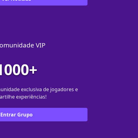
Comunidade VIP
1000+
unidade exclusiva de jogadores e
rtilhe experiências!
Entrar Grupo