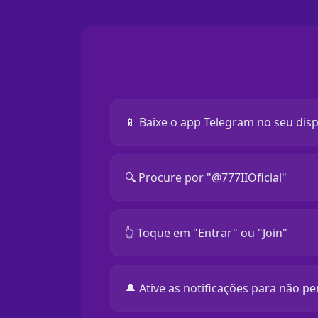
📱 Baixe o app Telegram no seu disp
🔍 Procure por "@777IIOficial"
👆 Toque em "Entrar" ou "Join"
🔔 Ative as notificações para não p