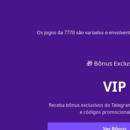
Os jogos da 777II são variados e envolven
🎁 Bônus Exclu
VIP
Receba bônus exclusivos do Telegra
e códigos promocionai
Ver Bônus