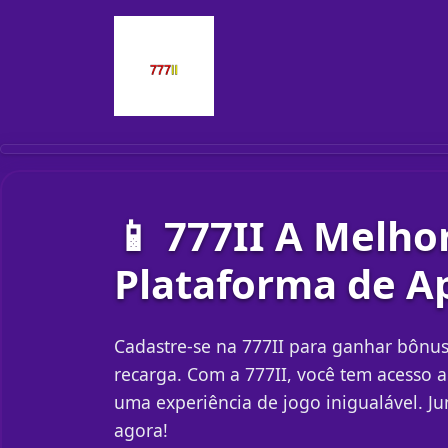
📱 777II A Melho
Plataforma de A
Cadastre-se na 777II para ganhar bônu
recarga. Com a 777II, você tem acesso a
uma experiência de jogo inigualável. J
agora!