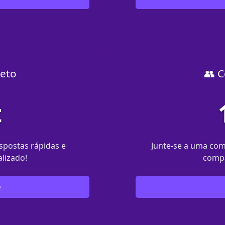
reto
👥 
t
espostas rápidas e
Junte-se a uma com
lizado!
compa
e