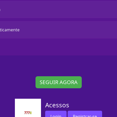
a
aticamente
SEGUIR AGORA
Acessos
Login
Registrar-se