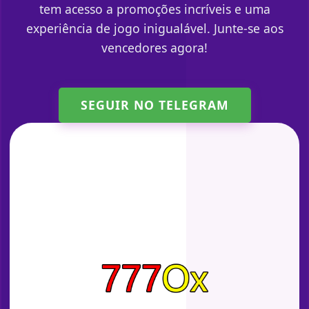
tem acesso a promoções incríveis e uma
experiência de jogo inigualável. Junte-se aos
vencedores agora!
SEGUIR NO TELEGRAM