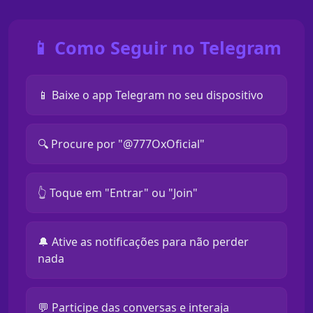
📱 Como Seguir no Telegram
📱 Baixe o app Telegram no seu dispositivo
🔍 Procure por "@777OxOficial"
👆 Toque em "Entrar" ou "Join"
🔔 Ative as notificações para não perder
nada
💬 Participe das conversas e interaja