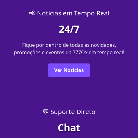
📢 Notícias em Tempo Real
24/7
Fique por dentro de todas as novidades,
promoções e eventos da 777Ox em tempo real!
Ver Notícias
💬 Suporte Direto
Chat