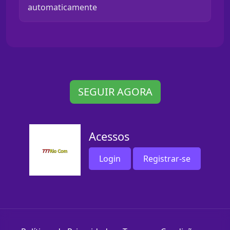
automaticamente
SEGUIR AGORA
Acessos
Login
Registrar-se