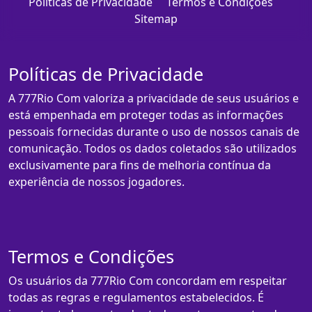
Políticas de Privacidade
Termos e Condições
Sitemap
Políticas de Privacidade
A 777Rio Com valoriza a privacidade de seus usuários e
está empenhada em proteger todas as informações
pessoais fornecidas durante o uso de nossos canais de
comunicação. Todos os dados coletados são utilizados
exclusivamente para fins de melhoria contínua da
experiência de nossos jogadores.
Termos e Condições
Os usuários da 777Rio Com concordam em respeitar
todas as regras e regulamentos estabelecidos. É