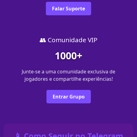
Falar Suporte
👥 Comunidade VIP
1000+
Junte-se a uma comunidade exclusiva de
jogadores e compartilhe experiências!
Entrar Grupo
📱 Como Seguir no Telegram