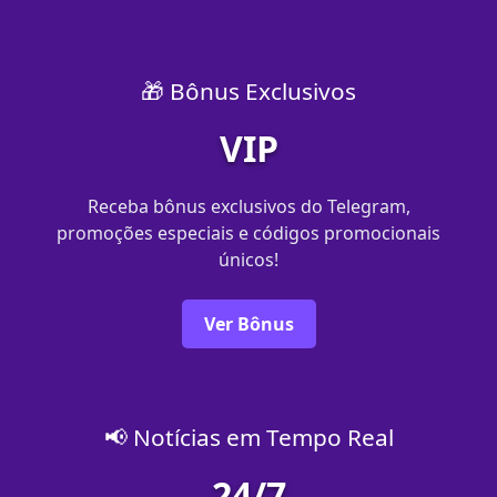
🎁 Bônus Exclusivos
VIP
Receba bônus exclusivos do Telegram,
promoções especiais e códigos promocionais
únicos!
Ver Bônus
📢 Notícias em Tempo Real
24/7