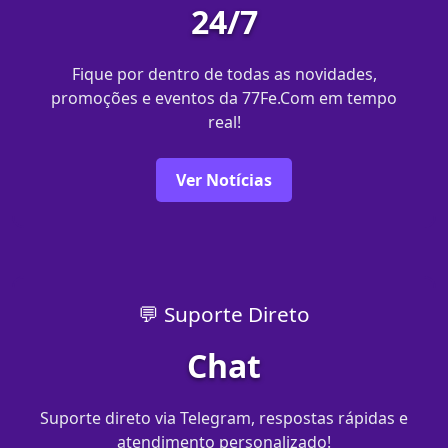
24/7
Fique por dentro de todas as novidades,
promoções e eventos da 77Fe.Com em tempo
real!
Ver Notícias
💬 Suporte Direto
Chat
Suporte direto via Telegram, respostas rápidas e
atendimento personalizado!