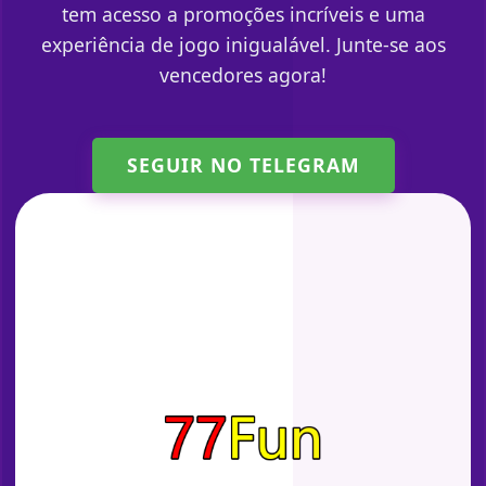
tem acesso a promoções incríveis e uma
experiência de jogo inigualável. Junte-se aos
vencedores agora!
SEGUIR NO TELEGRAM