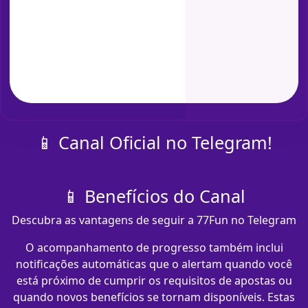
📱 Canal Oficial no Telegram!
📱 Benefícios do Canal
Descubra as vantagens de seguir a 77Fun no Telegram
O acompanhamento de progresso também inclui
notificações automáticas que o alertam quando você
está próximo de cumprir os requisitos de apostas ou
quando novos benefícios se tornam disponíveis. Estas