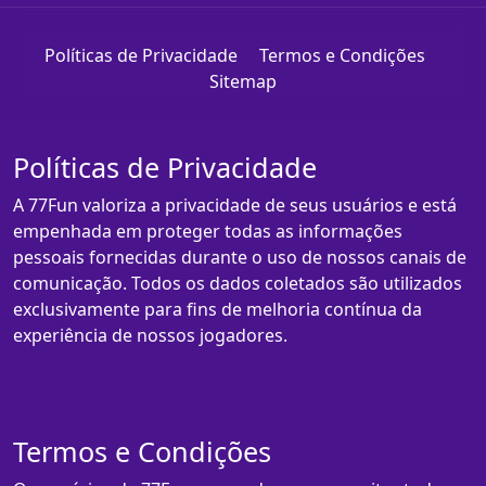
Políticas de Privacidade
Termos e Condições
Sitemap
Políticas de Privacidade
A 77Fun valoriza a privacidade de seus usuários e está
empenhada em proteger todas as informações
pessoais fornecidas durante o uso de nossos canais de
comunicação. Todos os dados coletados são utilizados
exclusivamente para fins de melhoria contínua da
experiência de nossos jogadores.
Termos e Condições