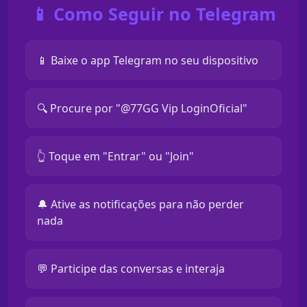
📱 Como Seguir no Telegram
📱 Baixe o app Telegram no seu dispositivo
🔍 Procure por "@77GG Vip LoginOficial"
👆 Toque em "Entrar" ou "Join"
🔔 Ative as notificações para não perder
nada
💬 Participe das conversas e interaja