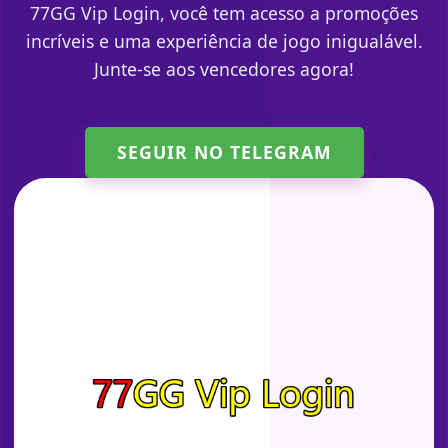
77GG Vip Login, você tem acesso a promoções
incríveis e uma experiência de jogo inigualável.
Junte-se aos vencedores agora!
SEGUIR NO TELEGRAM