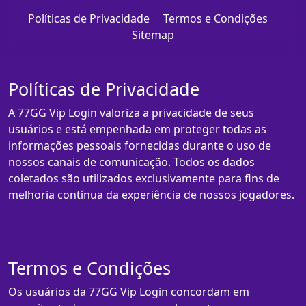
Políticas de Privacidade
Termos e Condições
Sitemap
Políticas de Privacidade
A 77GG Vip Login valoriza a privacidade de seus
usuários e está empenhada em proteger todas as
informações pessoais fornecidas durante o uso de
nossos canais de comunicação. Todos os dados
coletados são utilizados exclusivamente para fins de
melhoria contínua da experiência de nossos jogadores.
Termos e Condições
Os usuários da 77GG Vip Login concordam em