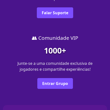
Falar Suporte
👥 Comunidade VIP
1000+
Junte-se a uma comunidade exclusiva de
jogadores e compartilhe experiências!
Entrar Grupo