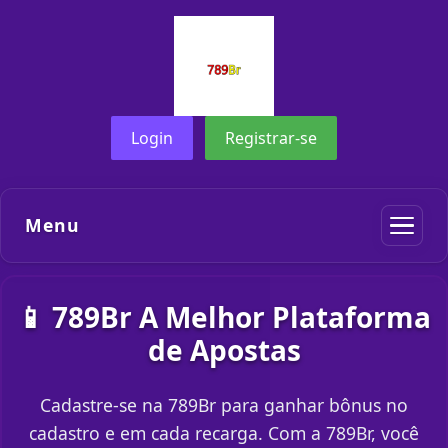
Login
Registrar-se
Menu
📱 789Br A Melhor Plataforma
de Apostas
Cadastre-se na 789Br para ganhar bônus no
cadastro e em cada recarga. Com a 789Br, você