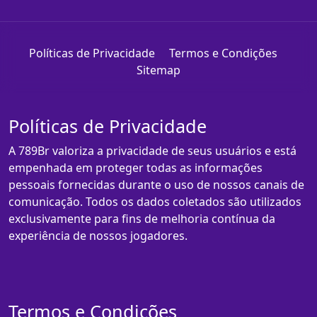
Políticas de Privacidade
Termos e Condições
Sitemap
Políticas de Privacidade
A 789Br valoriza a privacidade de seus usuários e está
empenhada em proteger todas as informações
pessoais fornecidas durante o uso de nossos canais de
comunicação. Todos os dados coletados são utilizados
exclusivamente para fins de melhoria contínua da
experiência de nossos jogadores.
Termos e Condições