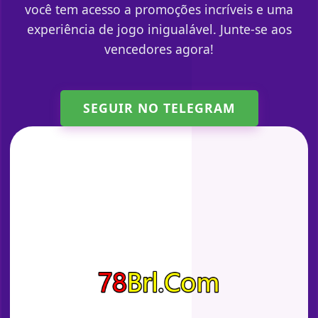
você tem acesso a promoções incríveis e uma
experiência de jogo inigualável. Junte-se aos
vencedores agora!
SEGUIR NO TELEGRAM