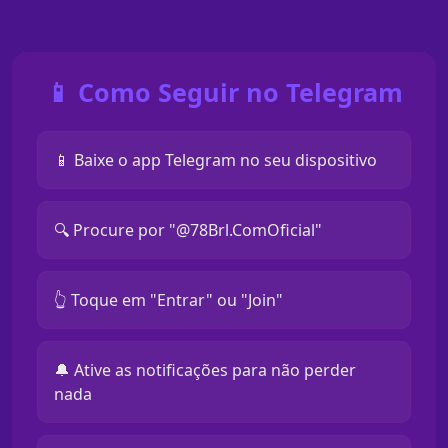
📱 Como Seguir no Telegram
📱 Baixe o app Telegram no seu dispositivo
🔍 Procure por "@78Brl.ComOficial"
👆 Toque em "Entrar" ou "Join"
🔔 Ative as notificações para não perder
nada