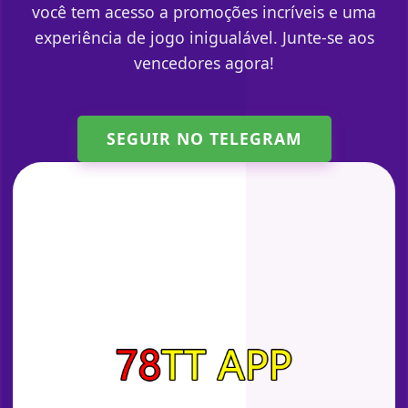
você tem acesso a promoções incríveis e uma
experiência de jogo inigualável. Junte-se aos
vencedores agora!
SEGUIR NO TELEGRAM