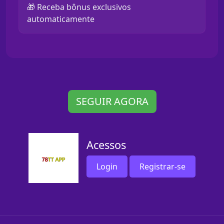
🎁 Receba bônus exclusivos
automaticamente
SEGUIR AGORA
Acessos
Login
Registrar-se