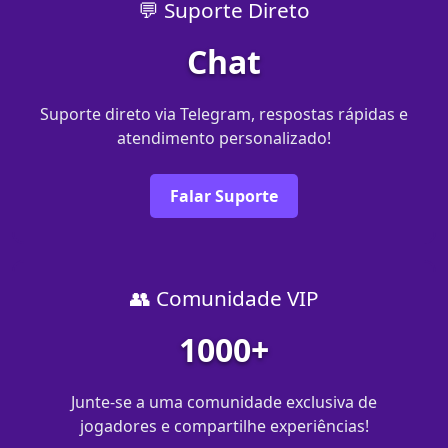
💬 Suporte Direto
Chat
Suporte direto via Telegram, respostas rápidas e
atendimento personalizado!
Falar Suporte
👥 Comunidade VIP
1000+
Junte-se a uma comunidade exclusiva de
jogadores e compartilhe experiências!