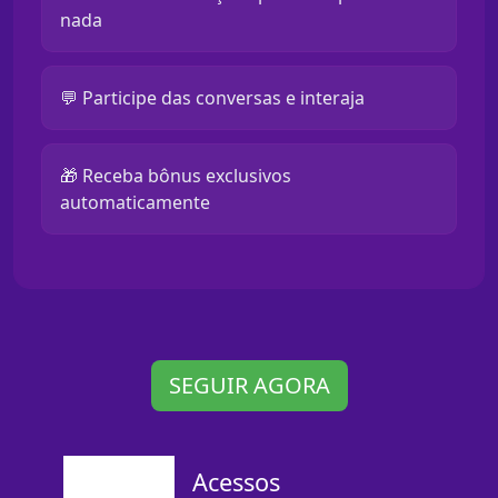
nada
💬 Participe das conversas e interaja
🎁 Receba bônus exclusivos
automaticamente
SEGUIR AGORA
Acessos