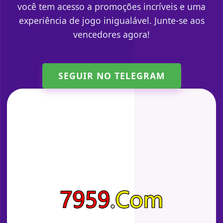
você tem acesso a promoções incríveis e uma
experiência de jogo inigualável. Junte-se aos
vencedores agora!
SEGUIR NO TELEGRAM