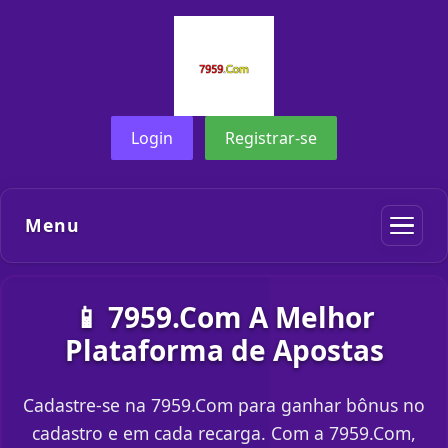
Login
Registrar-se
Menu
📱 7959.Com A Melhor
Plataforma de Apostas
Cadastre-se na 7959.Com para ganhar bônus no
cadastro e em cada recarga. Com a 7959.Com,