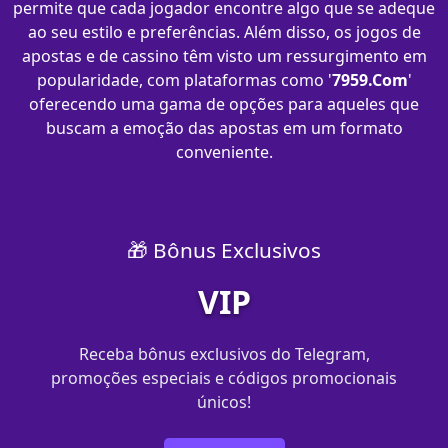
permite que cada jogador encontre algo que se adeque
ao seu estilo e preferências. Além disso, os jogos de
apostas e de cassino têm visto um ressurgimento em
popularidade, com plataformas como '
7959.Com
'
oferecendo uma gama de opções para aqueles que
buscam a emoção das apostas em um formato
conveniente.
🎁 Bônus Exclusivos
VIP
Receba bônus exclusivos do Telegram,
promoções especiais e códigos promocionais
únicos!