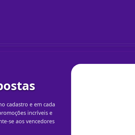
postas
no cadastro e em cada
promoções incríveis e
unte-se aos vencedores