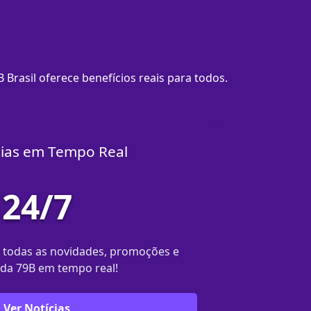
Brasil oferece benefícios reais para todos.
cias em Tempo Real
24/7
e todas as novidades, promoções e
 da 79B em tempo real!
Ver Notícias