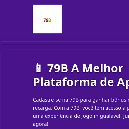
📱 79B A Melhor
Plataforma de A
Cadastre-se na 79B para ganhar bônus 
recarga. Com a 79B, você tem acesso a 
uma experiência de jogo inigualável. J
agora!