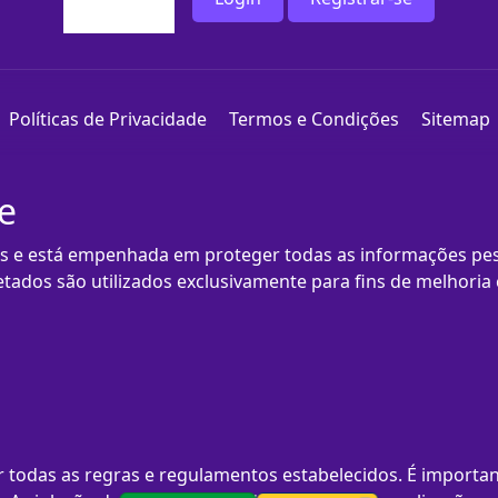
Políticas de Privacidade
Termos e Condições
Sitemap
de
ios e está empenhada em proteger todas as informações pe
tados são utilizados exclusivamente para fins de melhoria
todas as regras e regulamentos estabelecidos. É importan