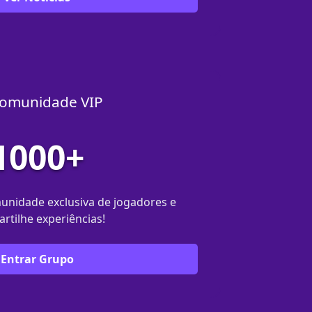
Comunidade VIP
1000+
unidade exclusiva de jogadores e
rtilhe experiências!
Entrar Grupo