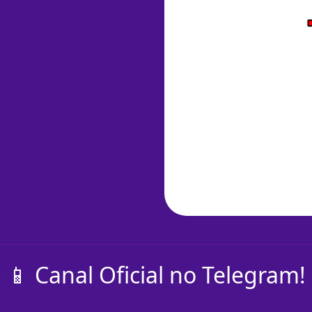
📱 Canal Oficial no Telegram!