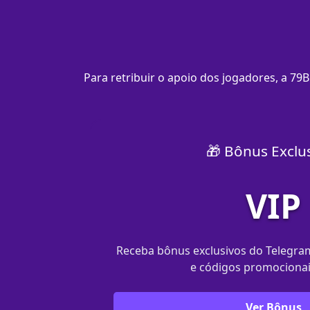
Para retribuir o apoio dos jogadores, a 79
🎁 Bônus Exclu
VIP
Receba bônus exclusivos do Telegra
e códigos promocionai
Ver Bônus