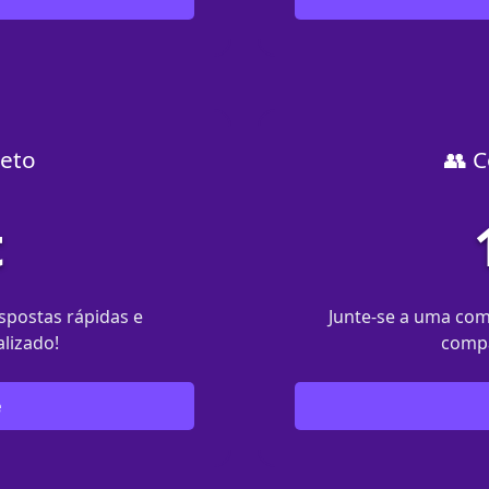
reto
👥 
t
espostas rápidas e
Junte-se a uma com
lizado!
compa
e