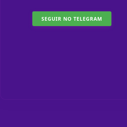
SEGUIR NO TELEGRAM