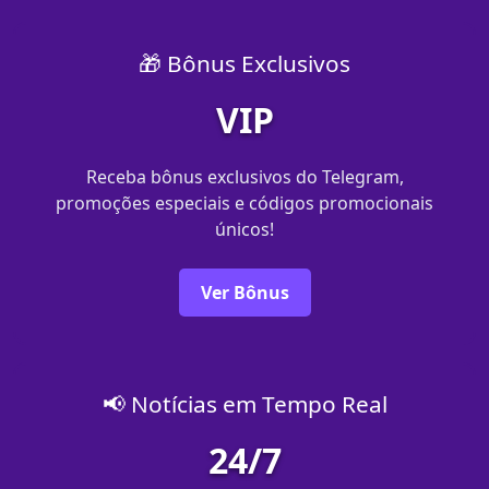
🎁 Bônus Exclusivos
VIP
Receba bônus exclusivos do Telegram,
promoções especiais e códigos promocionais
únicos!
Ver Bônus
📢 Notícias em Tempo Real
24/7