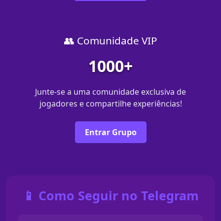
👥 Comunidade VIP
1000+
Junte-se a uma comunidade exclusiva de
jogadores e compartilhe experiências!
Entrar Grupo
📱 Como Seguir no Telegram