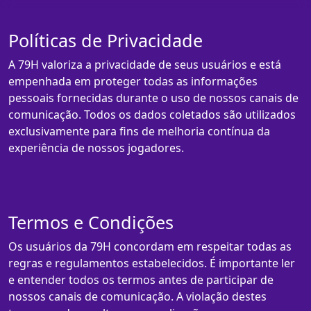
Políticas de Privacidade
A 79H valoriza a privacidade de seus usuários e está
empenhada em proteger todas as informações
pessoais fornecidas durante o uso de nossos canais de
comunicação. Todos os dados coletados são utilizados
exclusivamente para fins de melhoria contínua da
experiência de nossos jogadores.
Termos e Condições
Os usuários da 79H concordam em respeitar todas as
regras e regulamentos estabelecidos. É importante ler
e entender todos os termos antes de participar de
nossos canais de comunicação. A violação destes