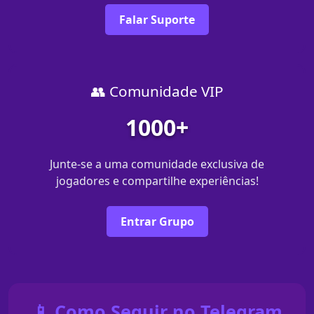
Falar Suporte
👥 Comunidade VIP
1000+
Junte-se a uma comunidade exclusiva de
jogadores e compartilhe experiências!
Entrar Grupo
📱 Como Seguir no Telegram