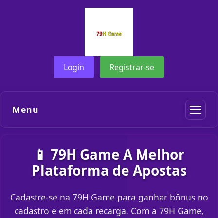
Login
Registrar-se
Menu
📱 79H Game A Melhor
Plataforma de Apostas
Cadastre-se na 79H Game para ganhar bônus no
cadastro e em cada recarga. Com a 79H Game,