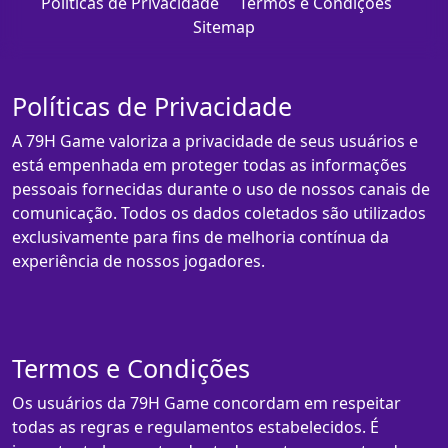
Políticas de Privacidade
Termos e Condições
Sitemap
Políticas de Privacidade
A 79H Game valoriza a privacidade de seus usuários e
está empenhada em proteger todas as informações
pessoais fornecidas durante o uso de nossos canais de
comunicação. Todos os dados coletados são utilizados
exclusivamente para fins de melhoria contínua da
experiência de nossos jogadores.
Termos e Condições
Os usuários da 79H Game concordam em respeitar
todas as regras e regulamentos estabelecidos. É