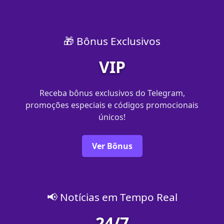
🎁 Bônus Exclusivos
VIP
Receba bônus exclusivos do Telegram,
promoções especiais e códigos promocionais
únicos!
Ver Bônus
📢 Notícias em Tempo Real
24/7