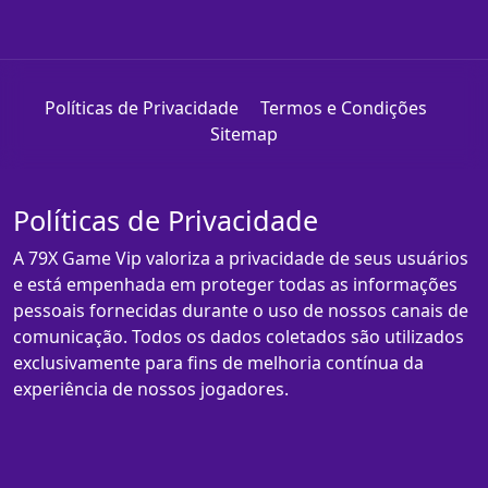
Políticas de Privacidade
Termos e Condições
Sitemap
Políticas de Privacidade
A 79X Game Vip valoriza a privacidade de seus usuários
e está empenhada em proteger todas as informações
pessoais fornecidas durante o uso de nossos canais de
comunicação. Todos os dados coletados são utilizados
exclusivamente para fins de melhoria contínua da
experiência de nossos jogadores.