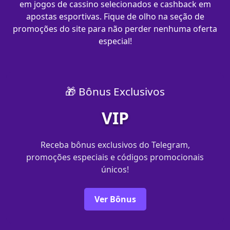
em jogos de cassino selecionados e cashback em
apostas esportivas. Fique de olho na seção de
promoções do site para não perder nenhuma oferta
especial!
🎁 Bônus Exclusivos
VIP
Receba bônus exclusivos do Telegram,
promoções especiais e códigos promocionais
únicos!
Ver Bônus