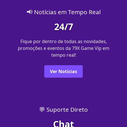
📢 Notícias em Tempo Real
24/7
Fique por dentro de todas as novidades,
promoções e eventos da 79X Game Vip em
tempo real!
Ver Notícias
💬 Suporte Direto
Chat