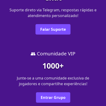
Suporte direto via Telegram, respostas rápidas e
atendimento personalizado!
Falar Suporte
👥 Comunidade VIP
1000+
Junte-se a uma comunidade exclusiva de
jogadores e compartilhe experiências!
Entrar Grupo