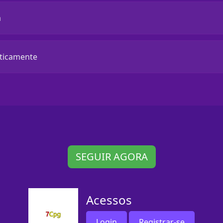
a
aticamente
SEGUIR AGORA
Acessos
Login
Registrar-se