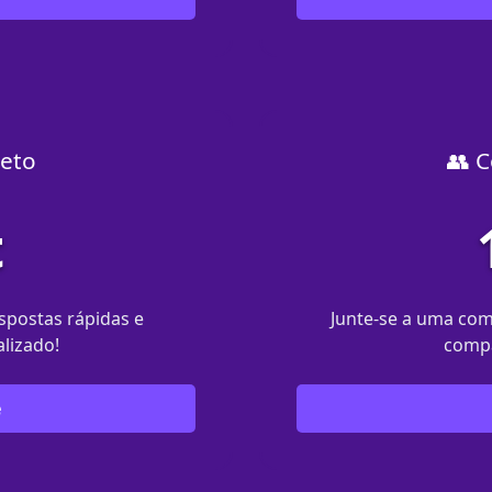
reto
👥 
t
espostas rápidas e
Junte-se a uma com
lizado!
compa
e