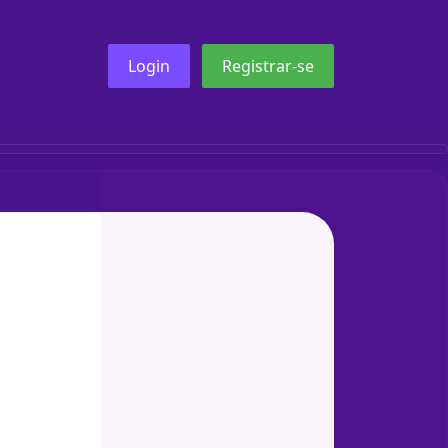
Login
Registrar-se