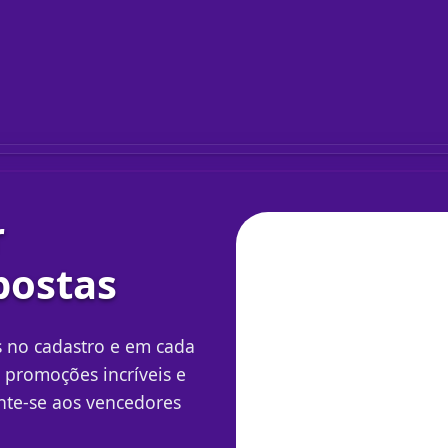
r
postas
 no cadastro e em cada
 promoções incríveis e
unte-se aos vencedores