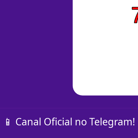
📱 Canal Oficial no Telegram!