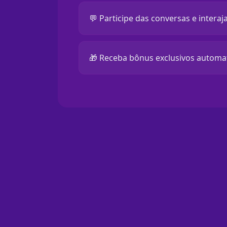
💬 Participe das conversas e interaj
🎁 Receba bônus exclusivos autom