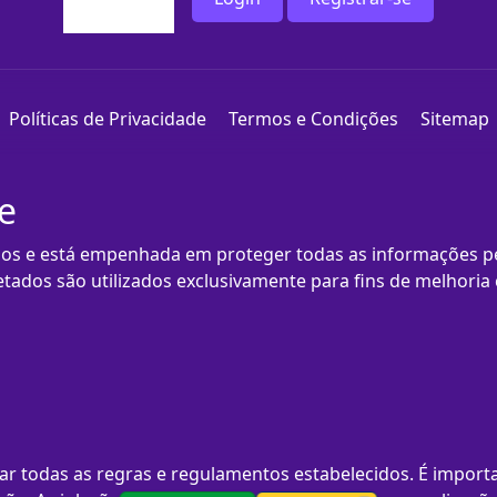
Políticas de Privacidade
Termos e Condições
Sitemap
de
rios e está empenhada em proteger todas as informações p
tados são utilizados exclusivamente para fins de melhoria
 todas as regras e regulamentos estabelecidos. É importa