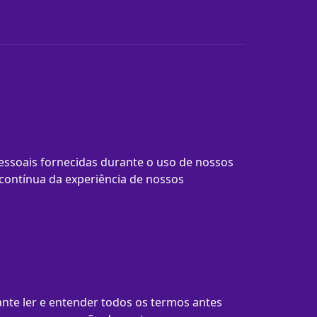
essoais fornecidas durante o uso de nossos
 contínua da experiência de nossos
nte ler e entender todos os termos antes