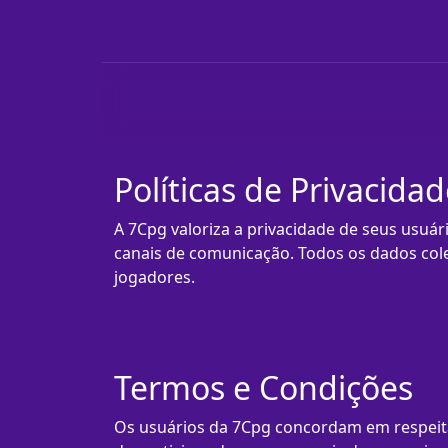
Políticas de Privacida
A 7Cpg valoriza a privacidade de seus usuá
canais de comunicação. Todos os dados cole
jogadores.
Termos e Condições
Os usuários da 7Cpg concordam em respeitar