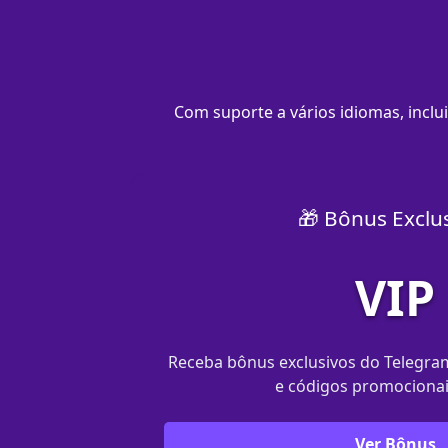
Com suporte a vários idiomas, incl
🎁 Bônus Exclu
VIP
Receba bônus exclusivos do Telegra
e códigos promocionai
Ver Bônus