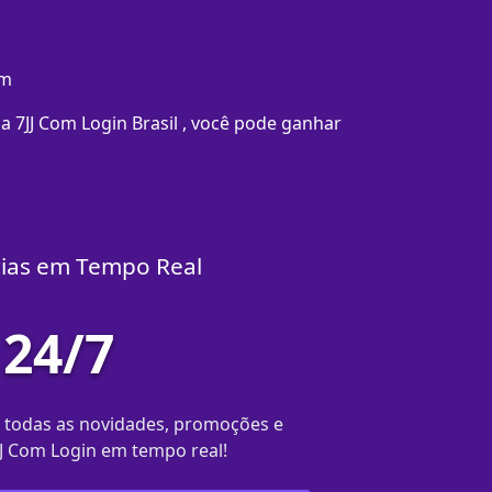
am
a 7JJ Com Login Brasil , você pode ganhar
cias em Tempo Real
24/7
e todas as novidades, promoções e
JJ Com Login em tempo real!