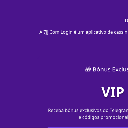
D
A 7JJ Com Login é um aplicativo de cassi
🎁 Bônus Exclu
VIP
Receba bônus exclusivos do Telegra
e códigos promocionai