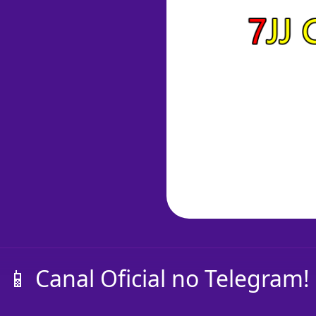
📱 Canal Oficial no Telegram!