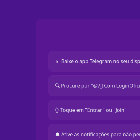
📱 Baixe o app Telegram no seu disp
🔍 Procure por "@7JJ Com LoginOfici
👆 Toque em "Entrar" ou "Join"
🔔 Ative as notificações para não p