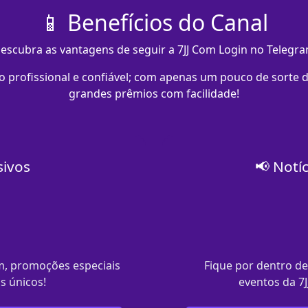
📱 Benefícios do Canal
escubra as vantagens de seguir a 7JJ Com Login no Telegr
no profissional e confiável; com apenas um pouco de sorte d
grandes prêmios com facilidade!
sivos
📢 Notí
m, promoções especiais
Fique por dentro d
s únicos!
eventos da 7