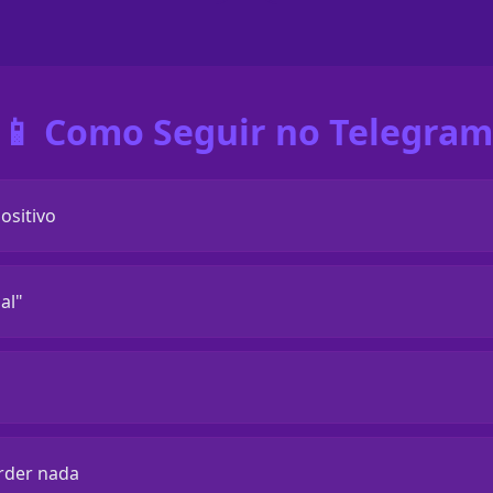
📱 Como Seguir no Telegram
ositivo
al"
erder nada