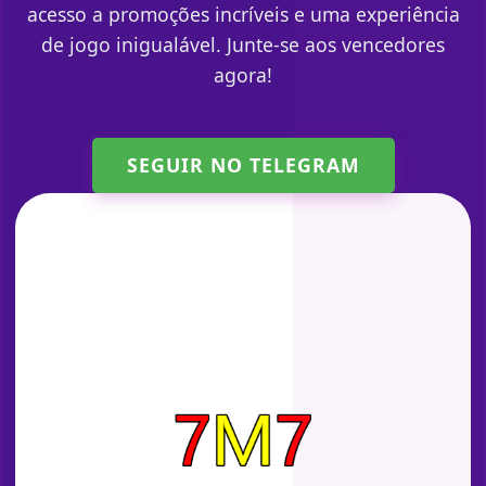
acesso a promoções incríveis e uma experiência
de jogo inigualável. Junte-se aos vencedores
agora!
SEGUIR NO TELEGRAM