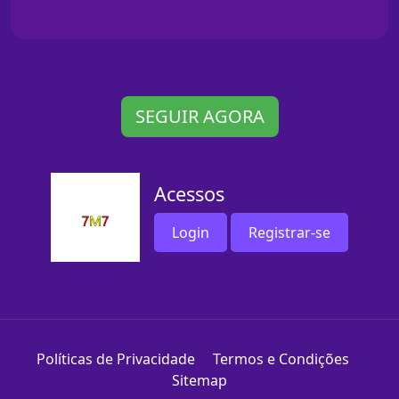
SEGUIR AGORA
Acessos
Login
Registrar-se
Políticas de Privacidade
Termos e Condições
Sitemap