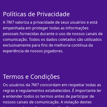
Políticas de Privacidade
A 7M7 valoriza a privacidade de seus usuários e está
empenhada em proteger todas as informações
pessoais fornecidas durante o uso de nossos canais de
comunicação. Todos os dados coletados são utilizados
exclusivamente para fins de melhoria contínua da
experiência de nossos jogadores.
Termos e Condições
Os usuários da 7M7 concordam em respeitar todas as
regras e regulamentos estabelecidos. É importante ler
e entender todos os termos antes de participar de
nossos canais de comunicação. A violação destes