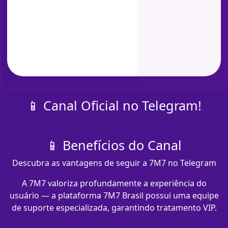
📱 Canal Oficial no Telegram!
📱 Benefícios do Canal
Descubra as vantagens de seguir a 7M7 no Telegram
A 7M7 valoriza profundamente a experiência do
usuário — a plataforma 7M7 Brasil possui uma equipe
de suporte especializada, garantindo tratamento VIP.