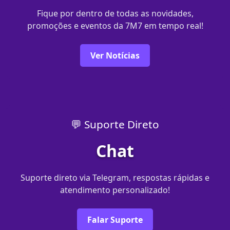
Fique por dentro de todas as novidades,
promoções e eventos da 7M7 em tempo real!
Ver Notícias
💬 Suporte Direto
Chat
Suporte direto via Telegram, respostas rápidas e
atendimento personalizado!
Falar Suporte