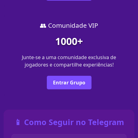
👥 Comunidade VIP
1000+
Junte-se a uma comunidade exclusiva de
jogadores e compartilhe experiências!
Entrar Grupo
📱 Como Seguir no Telegram