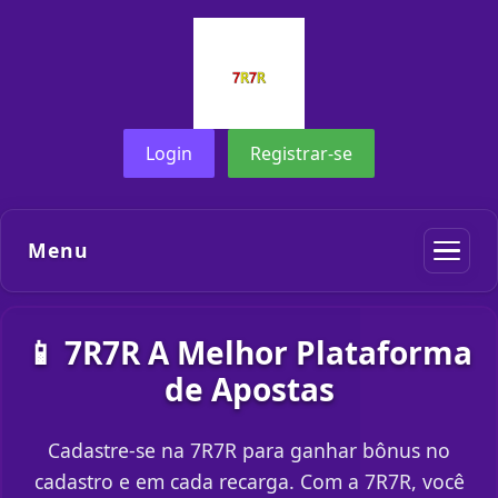
Login
Registrar-se
Menu
📱 7R7R A Melhor Plataforma
de Apostas
Cadastre-se na 7R7R para ganhar bônus no
cadastro e em cada recarga. Com a 7R7R, você