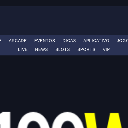
E
ARCADE
EVENTOS
DICAS
APLICATIVO
JOG
LIVE
NEWS
SLOTS
SPORTS
VIP