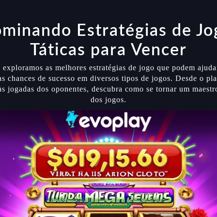
minando Estratégias de Jo
Táticas para Vencer
, exploramos as melhores estratégias de jogo que podem ajuda
s chances de sucesso em diversos tipos de jogos. Desde o pl
às jogadas dos oponentes, descubra como se tornar um maestr
dos jogos.