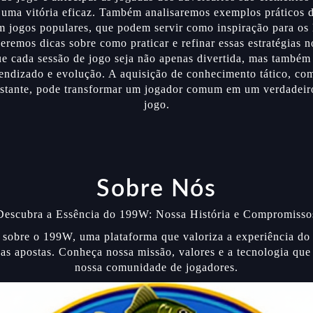
uma vitória eficaz. Também analisaremos exemplos práticos d
em jogos populares, que podem servir como inspiração para os l
ceremos dicas sobre como praticar e refinar essas estratégias no
ue cada sessão de jogo seja não apenas divertida, mas também
endizado e evolução. A aquisição de conhecimento tático, c
nstante, pode transformar um jogador comum em um verdadeir
jogo.
Sobre Nós
Descubra a Essência do 199W: Nossa História e Compromisso
 sobre o 199W, uma plataforma que valoriza a experiência do 
as apostas. Conheça nossa missão, valores e a tecnologia que
nossa comunidade de jogadores.