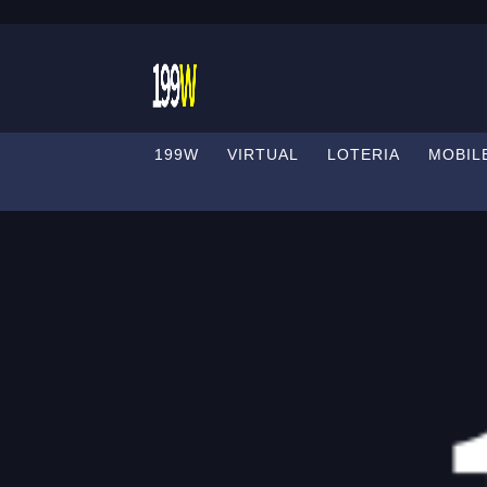
199W
VIRTUAL
LOTERIA
MOBIL