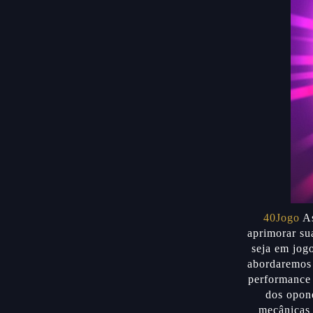
40Jogo
As
aprimorar su
seja em jog
abordaremos 
performance 
dos opone
mecânicas 