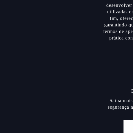
desenvolver 
utilizadas 
fim, ofere
garantindo q
termos de apr
prática co
Saiba mais
segurança n