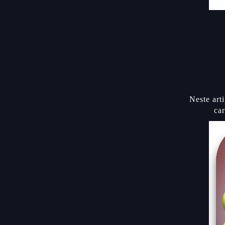
Neste art
car